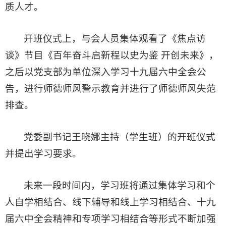
质人才。
开班仪式上，与会人员集体观看了《焦点访
谈》节目《百年奋斗启新程以史为鉴 开创未来》，
之后以党支部为单位深入学习十九届六中全会公
告，进行师德师风警示教育并进行了师德师风失范
排查。
党委副书记王晓娜主持（学生班）的开班仪式
并提出学习要求。
未来一段时间内，学习班将通过集体学习和个
人自学相结合、线下辅导和线上学习相结合、十九
届六中全会精神和专项学习相结合等形式不断加强