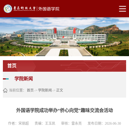
首页
学院新闻
当前位置：
首页
->
学院新闻
->
正文
外国语学院成功举办“侨心向党”趣味交流会活动
作者：宋丽超
责编：王玉凯
审核：雷永亮
发布日期：2026-06-30