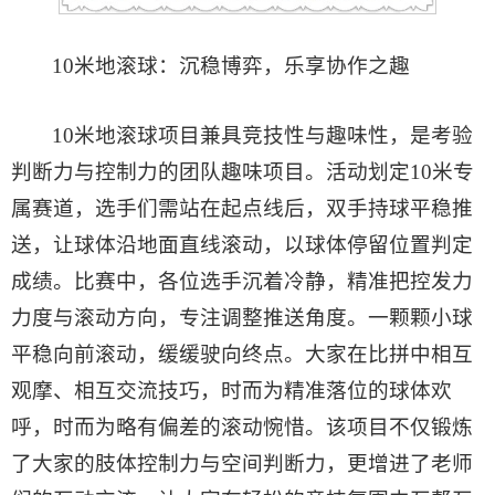
10米地滚球：沉稳博弈，乐享协作之趣
10米地滚球项目兼具竞技性与趣味性，是考验
判断力与控制力的团队趣味项目。活动划定10米专
属赛道，选手们需站在起点线后，双手持球平稳推
送，让球体沿地面直线滚动，以球体停留位置判定
成绩。比赛中，各位选手沉着冷静，精准把控发力
力度与滚动方向，专注调整推送角度。一颗颗小球
平稳向前滚动，缓缓驶向终点。大家在比拼中相互
观摩、相互交流技巧，时而为精准落位的球体欢
呼，时而为略有偏差的滚动惋惜。该项目不仅锻炼
了大家的肢体控制力与空间判断力，更增进了老师