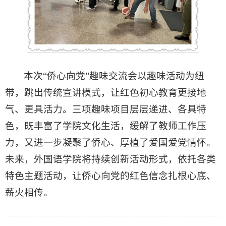
本次“侨心向党”趣味交流会以趣味活动为纽
带，跳出传统宣讲模式，让红色初心教育更接地
气、更具活力。三项趣味项目层层递进、各具特
色，既丰富了学院文化生活，缓解了教师工作压
力，又进一步凝聚了侨心、厚植了爱国爱党情怀。
未来，外国语学院将持续创新活动形式，依托各类
特色主题活动，让侨心向党的红色信念扎根心底、
薪火相传。