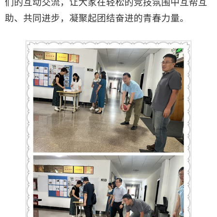
们的互动交流，让大家在轻松的竞技氛围中互帮互
助、共同进步，凝聚起团结奋进的青春力量。