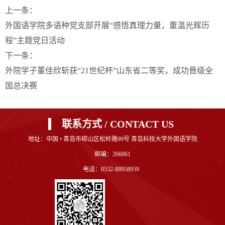
上一条：
外国语学院多语种党支部开展“感悟真理力量，重温光辉历
程”主题党日活动
下一条：
外院学子董佳欣斩获“21世纪杯”山东省二等奖，成功晋级全
国总决赛
联系方式 / CONTACT US
地址：中国 • 青岛市崂山区松岭路99号 青岛科技大学外国语学院
邮编：266061
电话：0532-88958959