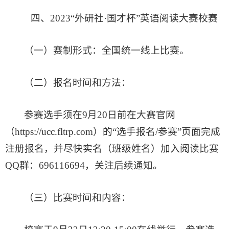
四、2023“外研社·国才杯”英语阅读大赛校赛
（一）赛制形式：
全国统一线上比赛。
（二）报名时间和方法：
参赛选手须在
9
月
20
日
前在大赛官网
（https://ucc.fltrp.com）的“选手报名/参赛”页面完成
注册报名，并尽快实名（班级姓名）加入
阅读比赛
QQ群：
696116694
，关注后续通知。
（三）比赛时间和内容：