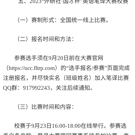
五、2023“外研社·国才杯”英语笔译大赛校赛
（一）赛制形式：
全国统一线上比赛。
（二）报名时间和方法：
参赛选手须在
9
月
20
日
前在大赛官网
（https://ucc.fltrp.com）的“选手报名/参赛”页面完成
注册报名，并尽快实名（班级姓名）加入
笔译比赛
QQ群：
917992243
，关注后续通知。
（三）比赛时间和内容：
校赛于
9
月
23
日16:00-18:00
在线举行。参赛选