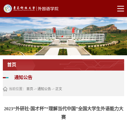
首页
通知公告
当前位置：
首页
->
通知公告
->
正文
2023“外研社·国才杯”“理解当代中国”全国大学生外语能力大
赛