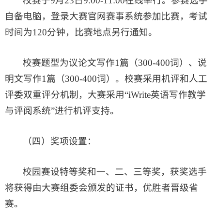
校赛于
9
月
23
日9:00-11:00
在线举行。参赛选手
自备电脑
，登录
大赛官网赛事系统
参加比赛，考试
时间为120分钟，比赛地点另行通知。
校赛题型为议论文写作1篇（300-400词）、说
明文写作1篇（300-400词）。校赛采用机评和人工
评委双重评分机制，大赛采用“iWrite英语写作教学
与评阅系统”进行机评支持。
（四）奖项设置：
校园赛设特等奖和一、二、三等奖，获奖选手
将获得由大赛组委会颁发的证书，优胜者晋级省
赛。