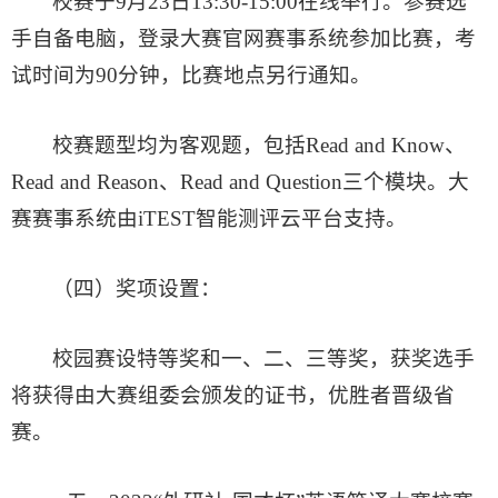
校赛于
9
月
23
日13:30-15:00
在线举行。参赛选
手
自备电脑
，登录
大赛官网赛事系统
参加比赛，考
试时间为90分钟，比赛地点另行通知。
校赛题型均为客观题，包括Read and Know、
Read and Reason、Read and Question三个模块。大
赛赛事系统由iTEST智能测评云平台支持。
（四）奖项设置：
校园赛设特等奖和一、二、三等奖，获奖选手
将获得由大赛组委会颁发的证书，优胜者晋级省
赛。