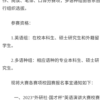
作、阅读、笔译、口译
分赛项，多语种组由各系自
行组织选拔。
参赛资格：
1.英语组：在校本科生、硕士研究生和外籍留
学生。
2.多语种组：相应语种的专业本科生、硕士研
究生。
现将大赛各赛项校园赛报名事宜通知如下：
一、2023“外研社·国才杯”英语演讲大赛校赛