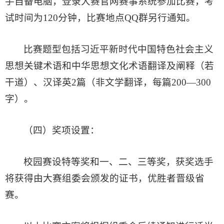
手
自备电脑
，登录
大赛官网赛事系统
参加比赛，考
试时间为120分钟，比赛地点QQ群另行通知。
比赛题型包括习近平新时代中国特色社会主义
思想关键术语和中华思想文化术语翻译及阐释（若
干道）、汉译英2篇（非文学翻译，每篇200—300
字）。
（四）奖项设置：
校园赛设特等奖和一、二、三等奖，获奖选手
将获得由大赛组委会颁发的证书，优胜者晋级省
赛。