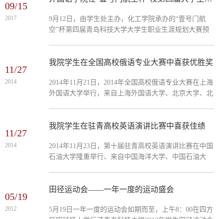
09/15
2017
9月12日，由学生处主办，化工学院承办的“壹号门航
空”杯第四届青岛科技大学大学生职业生涯规划大赛预
决赛在四方校区第二教学楼101教室举行，学校科技产
业管理处党总支...
我院学生在全国高校俄语专业大赛中喜获优胜奖
11/27
2014
2014年11月21日，2014年全国高校俄语专业大赛在上海
外国语大学举行，来自上海外国语大学、北京大学、北
京外国语大学、南京大学等全国116所高校的305名俄语
专业学生汇聚...
我院学生在驻青高校英语演讲比赛中喜获佳绩
11/27
2014
2014年11月23日，第十届驻青高校英语演讲比赛在中国
石油大学隆重举行、来自中国海洋大学、中国石油大
学、青岛大学、青岛理工大学、青岛农业大学、山东科
技大学和包括我...
田径运动会——一年一度的运动盛会
05/19
2012
5月19日一年一度的运动会如期而至，上午8：00在四方