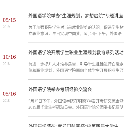
以及研究生党支部在校党员参加了本次活动。本次活动
共分为三项即...
外国语学院举办“生涯规划，梦想启航”专题讲座
05/15
2019
为了加强我院学生对当前就业形势的认识，促进学生树
立职业意识，早日实现中国梦，5月14日下午，外国语
学院在明德楼436举办“生涯规划，梦想启航”专题讲
座，邀请青岛卓...
外国语学院开展学生职业生涯规划教育系列活动
10/16
2018
为进一步提升人才培养质量，引导学生准确进行自我定
位和职业规划，外国语学院面向全体学生开展职业生涯
规划教育系列活动。赛课结合全面教育。外国语学院在
4-5月份开设了...
外国语学院举办考研经验交流会
05/16
2018
5月15日下午，外国语学院在明德334召开考研交流会暨
2019届毕业生考研动员会。外国语学院分团委书记贾明
明、全体辅导员以及15级同学参加了交流动员会。会
上，保研到中国...
外国语学院在“壹号门航空杯”校第四届大学生职业生涯规划大赛中取得优异成绩