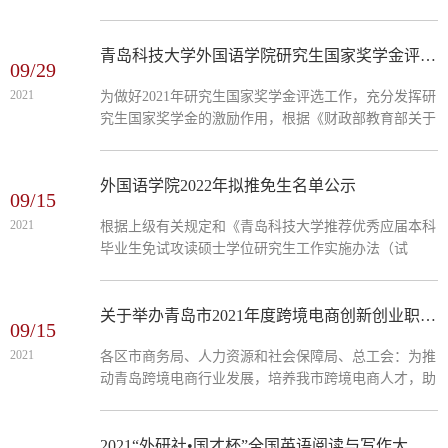
习，德、智、体全面发展，提高学院研究生培养质量，
根据《青岛科技...
青岛科技大学外国语学院研究生国家奖学金评审实施细则
09/29
2021
为做好2021年研究生国家奖学金评选工作，充分发挥研
究生国家奖学金的激励作用，根据《财政部教育部关于
印发＜研究生国家奖学金管理暂行办法＞的通知（财教
[2012]342号）...
外国语学院2022年拟推免生名单公示
09/15
2021
根据上级有关规定和《青岛科技大学推荐优秀应届本科
毕业生免试攻读硕士学位研究生工作实施办法（试
行）》、《外国语学院2022年推荐优秀应届本科毕业生
免试攻读硕士学位...
关于举办青岛市2021年度跨境电商创新创业职业技能大赛的通知
09/15
2021
各区市商务局、人力资源和社会保障局、总工会：为推
动青岛跨境电商行业发展，培养我市跨境电商人才，助
力数字经济增长和大学生创新创业，定于近期举办青岛
市2021年度跨...
2021“外研社•国才杯”全国英语阅读与写作大赛报名通知